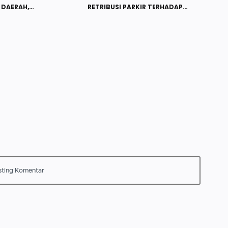
DAERAH,
RETRIBUSI PARKIR TERHADAP
HAN EKONOMI DAN
PENDAPATAN ASLI DAERAH DI
EMISKINAN
KABUPATEN SIDOARJO
AT KABUPATEN
 TAHUN 2018-2020