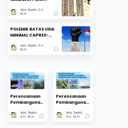
KONSTITUSI
Abd. Basith, S.H.,
M.H.
POLEMIK BATAS USIA
MINIMAL CAPRES-
CAWAPRES
Abd. Basith, S.H.,
M.H.
Perencanaan
Perencanaan
Pembangunan
Pembangunan
Daerah
Daerah
Abd. Basith,
Abd. Basith,
Kabupaten
Kabupaten
S.H., M.H.
S.H., M.H.
Lumajang
Banyuwangi