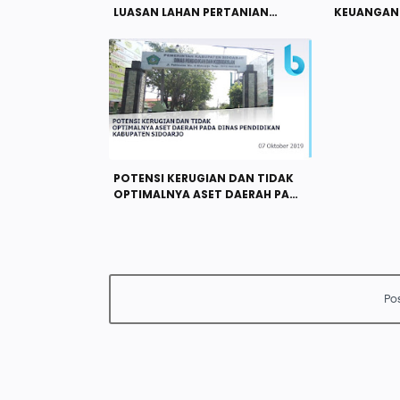
LUASAN LAHAN PERTANIAN
KEUANGAN 
PANGAN BERKELANJUTAN DI
PERTUMBU
KABUPATEN SIDOARJO
TINGKAT K
MASYARAK
BANGKALAN
POTENSI KERUGIAN DAN TIDAK
OPTIMALNYA ASET DAERAH PADA
DINAS PENDIDIKAN KABUPATEN
SIDOARJO