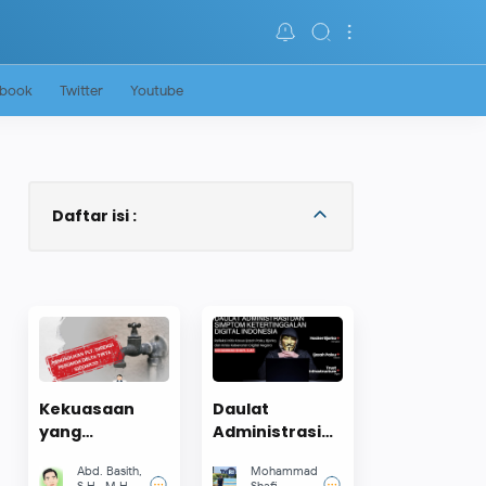
ebook
Twitter
Youtube
Daftar isi :
Kekuasaan
Daulat
yang
Administrasi
Melampaui
dan Simptom
Abd. Basith,
Mohammad
Aturan:
Ketertinggalan