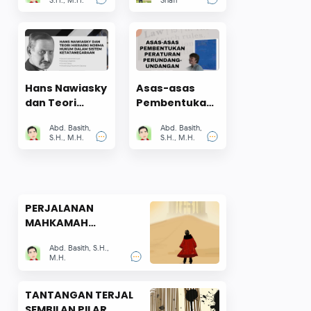
S.H., M.H.
Shafi
Anomali
Digital
Penunjukan
Indonesia
Plt. Direksi
Perumda Delta
Tirta Sidoarjo
Hans Nawiasky
Asas-asas
dan Teori
Pembentukan
Hierarki Norma
Peraturan
Abd. Basith,
Abd. Basith,
Hukum dalam
Perundang-
S.H., M.H.
S.H., M.H.
Sistem
undangan
Ketatanegaraan
Menurut I.C.
van der Vlies
PERJALANAN
MAHKAMAH
KONSTITUSI TAHUN
Abd. Basith, S.H.,
2023
M.H.
TANTANGAN TERJAL
SEMBILAN PILAR